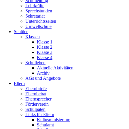
Schulleitung
Lehrkräfte
Sprechstunden
Sekretariat
Unterrichtszeiten
Umweltschule
Schüler
Klassen
Klasse 1
Klasse 2
Klasse 3
Klasse 4
Schulleben
Aktuelle Aktivitäten
Archiv
AGs und Angebote
Eltern
Elternbriefe
Elternbeirat
Elternsprecher
Förderverein
Schulpaten
Links für Eltern
Kultusministerium
Schulamt