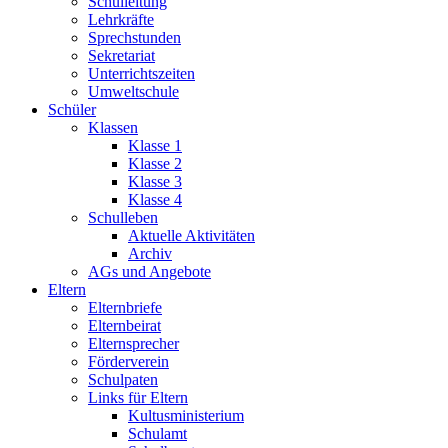
Schulleitung
Lehrkräfte
Sprechstunden
Sekretariat
Unterrichtszeiten
Umweltschule
Schüler
Klassen
Klasse 1
Klasse 2
Klasse 3
Klasse 4
Schulleben
Aktuelle Aktivitäten
Archiv
AGs und Angebote
Eltern
Elternbriefe
Elternbeirat
Elternsprecher
Förderverein
Schulpaten
Links für Eltern
Kultusministerium
Schulamt