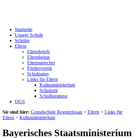
Startseite
Unsere Schule
Schüler
Eltern
Elternbriefe
Elternbeirat
Elternsprecher
Förderverein
Schulpaten
Links für Eltern
Kultusministerium
Schulamt
Schulberatung
OGS
Sie sind hier:
Grundschule Regnitzlosau
>
Eltern
>
Links für
Eltern
>
Kultusministerium
Bayerisches Staatsministerium