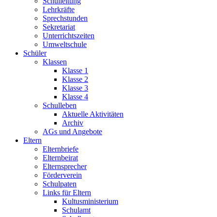
Schulleitung
Lehrkräfte
Sprechstunden
Sekretariat
Unterrichtszeiten
Umweltschule
Schüler
Klassen
Klasse 1
Klasse 2
Klasse 3
Klasse 4
Schulleben
Aktuelle Aktivitäten
Archiv
AGs und Angebote
Eltern
Elternbriefe
Elternbeirat
Elternsprecher
Förderverein
Schulpaten
Links für Eltern
Kultusministerium
Schulamt