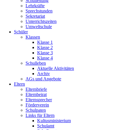
Schulleitung
Lehrkräfte
Sprechstunden
Sekretariat
Unterrichtszeiten
Umweltschule
Schüler
Klassen
Klasse 1
Klasse 2
Klasse 3
Klasse 4
Schulleben
Aktuelle Aktivitäten
Archiv
AGs und Angebote
Eltern
Elternbriefe
Elternbeirat
Elternsprecher
Förderverein
Schulpaten
Links für Eltern
Kultusministerium
Schulamt